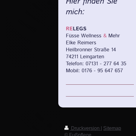
Hier finden Sie
mich:
RE
LEGS
Füsse Wellness
&
Mehr
Elke Reimers
Heilbronner Straße 14
74211 Leingarten
Telefon: 07131 - 277 64 35
Mobil: 0176 - 95 647 657
Druckversion
|
Sitemap
© Fußpflege