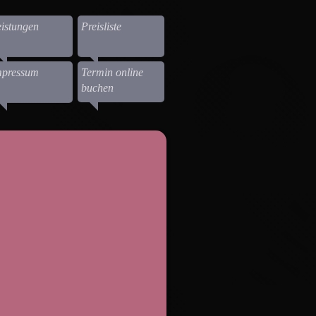
istungen
Preisliste
mpressum
Termin online
buchen