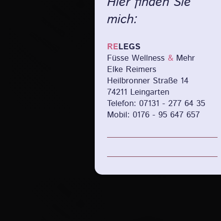
Hier finden Sie
mich:
RE
LEGS
Füsse Wellness
&
Mehr
Elke Reimers
Heilbronner Straße 14
74211 Leingarten
Telefon: 07131 - 277 64 35
Mobil: 0176 - 95 647 657