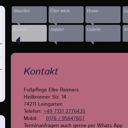
Aktuelles
Über mich
Home
Le
Kontakt
Anfahrt
Galerie
I
Kontakt
Fußpflege Elke Reimers
Heilbronner Str. 14
74211 Leingarten
Telefon:
+49 7131 2776435
Mobil:
0176 / 95647657
Terminanfragen auch gerne per Whats App