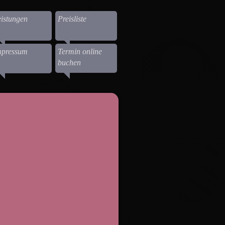
istungen
Preisliste
mpressum
Termin online
buchen